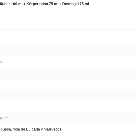
täuber 100 ml + Körperlotion 75 ml + Duschgel 75 ml
and
guet.
mbuesa, rosa de Bulgaria y Marruecos.