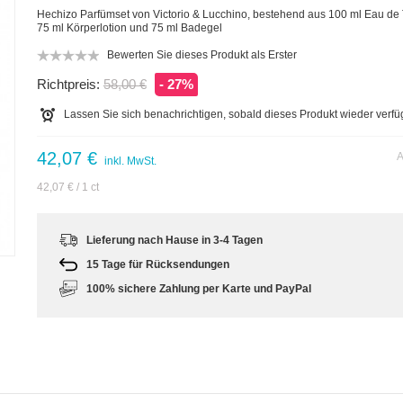
Hechizo Parfümset von Victorio & Lucchino, bestehend aus 100 ml Eau de T
75 ml Körperlotion und 75 ml Badegel
Bewerten Sie dieses Produkt als Erster
Richtpreis:
58,00 €
- 27%
Lassen Sie sich benachrichtigen, sobald dieses Produkt wieder verfüg
42,07 €
A
inkl. MwSt.
42,07 €
/ 1 ct
m
Lieferung nach Hause in 3-4 Tagen
15 Tage für Rücksendungen
100% sichere Zahlung per Karte und PayPal