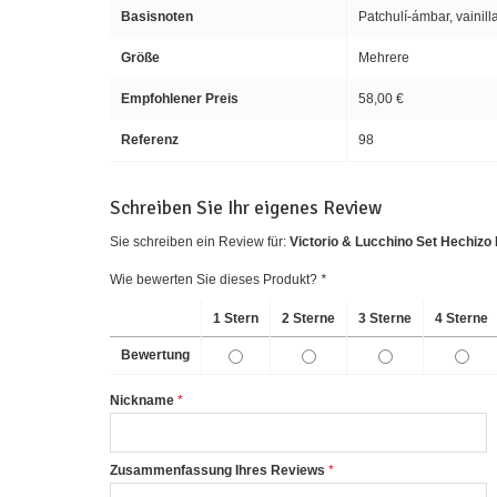
Basisnoten
Patchulí-ámbar, vainill
Größe
Mehrere
Empfohlener Preis
58,00 €
Referenz
98
Schreiben Sie Ihr eigenes Review
Sie schreiben ein Review für:
Victorio & Lucchino Set Hechizo 
Wie bewerten Sie dieses Produkt?
*
1 Stern
2 Sterne
3 Sterne
4 Sterne
Bewertung
Nickname
Zusammenfassung Ihres Reviews