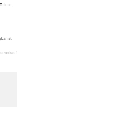
oilette,
bar ist.
usverkauft