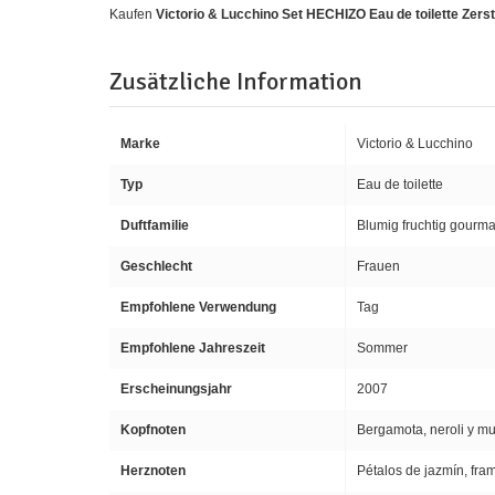
Kaufen
Victorio & Lucchino Set HECHIZO Eau de toilette Zers
Zusätzliche Information
Marke
Victorio & Lucchino
Typ
Eau de toilette
Duftfamilie
Blumig fruchtig gourm
Geschlecht
Frauen
Empfohlene Verwendung
Tag
Empfohlene Jahreszeit
Sommer
Erscheinungsjahr
2007
Kopfnoten
Bergamota, neroli y mu
Herznoten
Pétalos de jazmín, fra