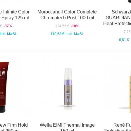
 Infinite Color
Moroccanoil Color Complete
Schwarz
 Spray 125 ml
Chromatech Post 1000 ml
GUARDIAN 
Heat Protect
 €
-37%
134,55 €
-18%
7,75
inkl. MwSt.
110,68 €
inkl. MwSt.
6,81 €
ew Firm Hold
Wella EIMI Thermal Image
René Fu
gel 250 ml
150 ml
Protective S