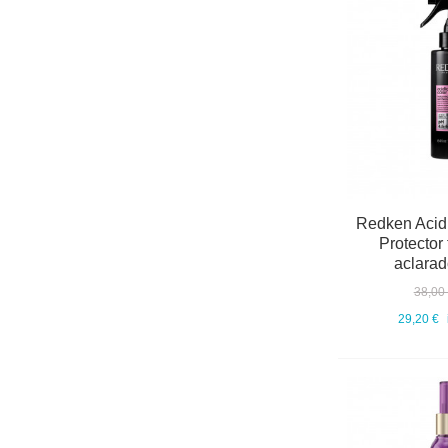
Redken Acidi
Protector 
aclarad
38,00
29,20 €