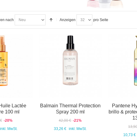
ren nach
Anzeigen
pro Seite
uile Lactée
Balmain Thermal Protection
Pantene Hy
re 100 ml
Spray 200 ml
brillo & prot
1
 €
-20%
42,00 €
-21%
13,5
inkl. MwSt.
33,26 €
inkl. MwSt.
10,73 €