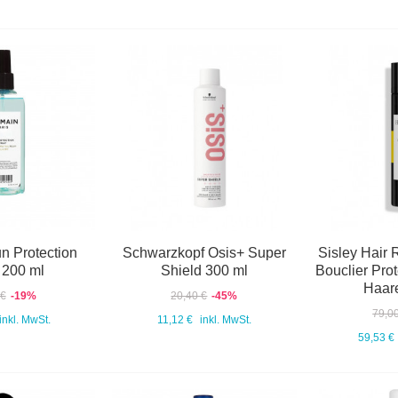
n Protection
Schwarzkopf Osis+ Super
Sisley Hair 
 200 ml
Shield 300 ml
Bouclier Prot
Haar
 €
-19%
20,40 €
-45%
79,0
inkl. MwSt.
11,12 €
inkl. MwSt.
59,53 €