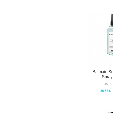
Balmain Su
Spray
45,00
36,52 €