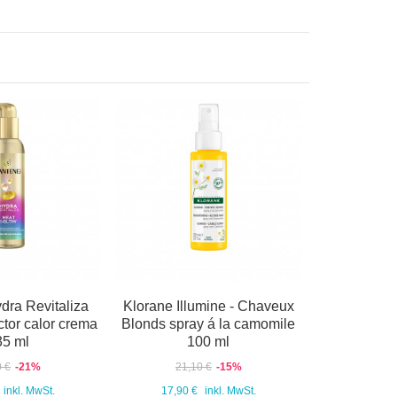
dra Revitaliza
Klorane Illumine - Chaveux
ector calor crema
Blonds spray á la camomile
35 ml
100 ml
0 €
-21%
21,10 €
-15%
inkl. MwSt.
17,90 €
inkl. MwSt.