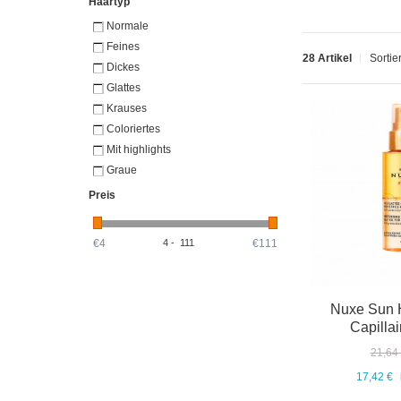
Haartyp
Normale
Feines
28 Artikel
Sortie
Dickes
Glattes
Krauses
Coloriertes
Mit highlights
Graue
Preis
€4
4
-
111
€111
Nuxe Sun H
Capillai
21,64
17,42 €