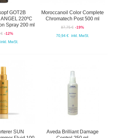
kopf GOT2B
Moroccanoil Color Complete
ANGEL 220ºC
Chromatech Post 500 ml
ion Spray 200 ml
87,75 €
-19%
 €
-12%
70,94 €
inkl. MwSt.
inkl. MwSt.
rterer SUN
Aveda Brilliant Damage
ummer Fluid 100
Control 250 ml