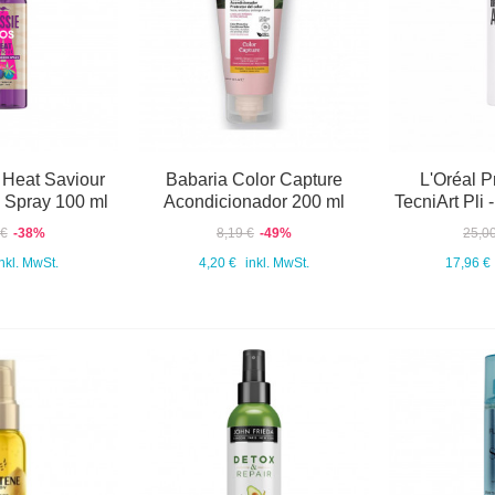
Heat Saviour
Babaria Color Capture
L'Oréal P
 Spray 100 ml
Acondicionador 200 ml
TecniArt Pli 
 €
-38%
8,19 €
-49%
25,0
inkl. MwSt.
4,20 €
inkl. MwSt.
17,96 €