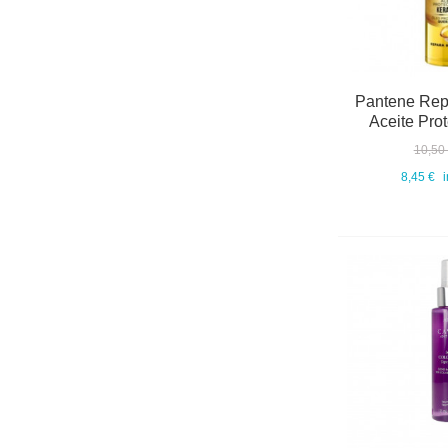
Pantene Rep
Aceite Prot
10,50
8,45 €