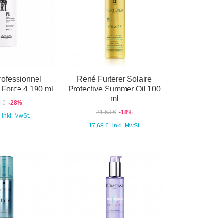
rofessionnel
René Furterer Solaire
- Force 4 190 ml
Protective Summer Oil 100
ml
0 €
-28%
21,53 €
-18%
inkl. MwSt.
17,68 €
inkl. MwSt.