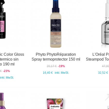
c Color Gloss
Phyto PhytoRéparation
L'Oréal P
termico sin
Spray termoprotector 150 ml
Steampod To
o 190 ml
20,17 €
-19%
47,0
 €
-23%
16,40 €
inkl. MwSt.
32,52 €
inkl. MwSt.