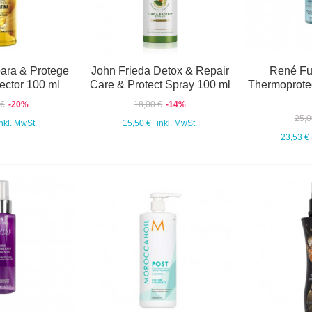
ara & Protege
John Frieda Detox & Repair
René Fur
ector 100 ml
Care & Protect Spray 100 ml
Thermoprote
 €
-20%
18,00 €
-14%
25,0
inkl. MwSt.
15,50 €
inkl. MwSt.
23,53 €