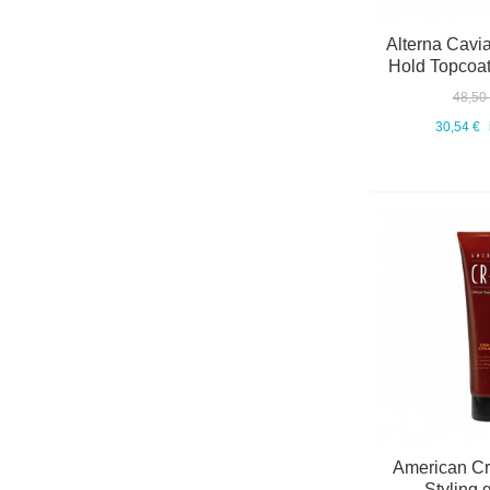
Alterna Caviar
Hold Topcoat
48,50
30,54 €
American Cr
Styling 