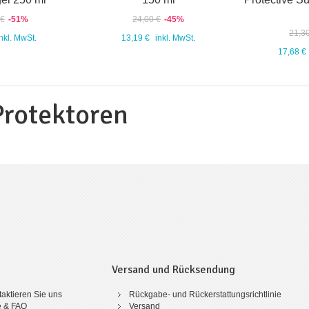
 €
-51%
24,00 €
-45%
21,3
inkl. MwSt.
13,19 €
inkl. MwSt.
17,68 €
Protektoren
Versand und Rücksendung
aktieren Sie uns
Rückgabe- und Rückerstattungsrichtlinie
e & FAQ
Versand