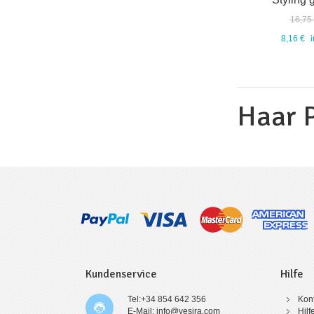
16,75
8,16 €
Haar 
Kundenservice
Hilfe
Tel:+34 854 642 356
Kont
E-Mail: info@vesira.com
Hilf