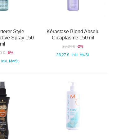
terer Style
Kérastase Blond Absolu
ctive Spray 150
Cicaplasme 150 ml
ml
39,24 €
-2%
0 €
-6%
38,27 €
inkl. MwSt.
inkl. MwSt.