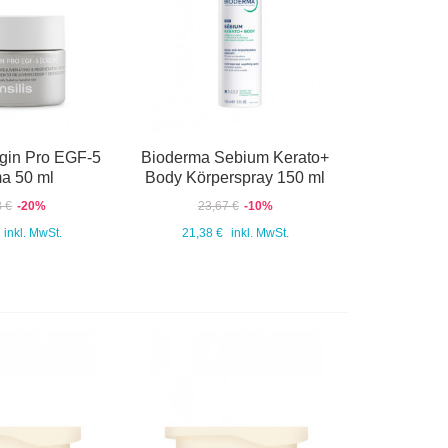
igin Pro EGF-5
Bioderma Sebium Kerato+
a 50 ml
Body Körperspray 150 ml
8 €
-20%
23,67 €
-10%
inkl. MwSt.
21,38 €
inkl. MwSt.