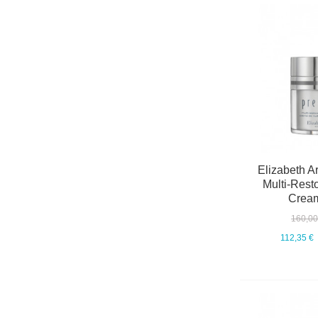
Elizabeth A
Multi-Resto
Cream
160,00
112,35 €