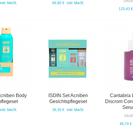
190,0
inkl. MwSt.
66,90 €
inkl. MwSt.
125,43 €
Acniben Body
ISDIN Set Acniben
Cantabria 
flegeset
Gesichtspflegeset
Discrom Cont
Seru
inkl. MwSt.
36,30 €
inkl. MwSt.
53,0
46,74 €