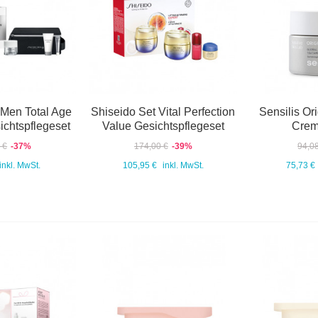
 Men Total Age
Shiseido Set Vital Perfection
Sensilis Or
chtspflegeset
Value Gesichtspflegeset
Crem
 €
-37%
174,00 €
-39%
94,0
inkl. MwSt.
105,95 €
inkl. MwSt.
75,73 €