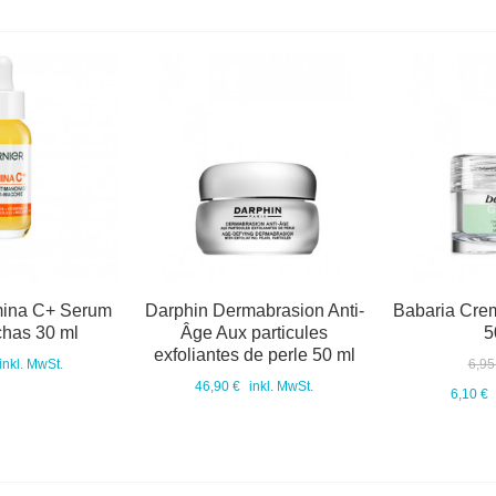
mina C+ Serum
Darphin Dermabrasion Anti-
Babaria Crem
has 30 ml
Âge Aux particules
5
exfoliantes de perle 50 ml
inkl. MwSt.
6,95
46,90 €
inkl. MwSt.
6,10 €