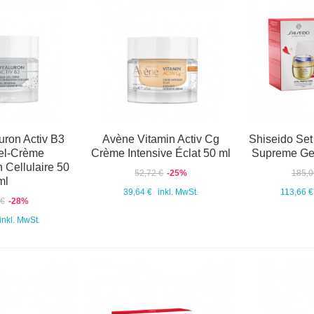
ron Activ B3
Avène Vitamin Activ Cg
Shiseido Set 
el-Crème
Crème Intensive Éclat 50 ml
Supreme Ges
 Cellulaire 50
52,72 €
-25%
185,0
ml
39,64 €
inkl. MwSt.
113,66 €
 €
-28%
inkl. MwSt.