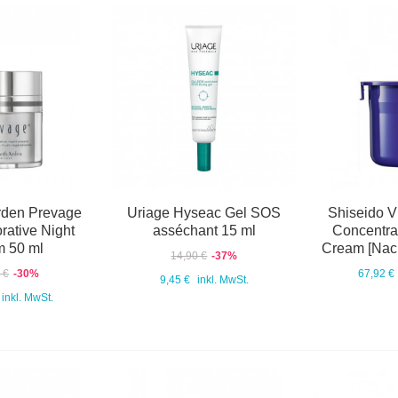
rden Prevage
Uriage Hyseac Gel SOS
Shiseido Vi
rative Night
asséchant 15 ml
Concentr
 50 ml
Cream [Nach
14,90 €
-37%
 €
-30%
67,92 €
9,45 €
inkl. MwSt.
inkl. MwSt.