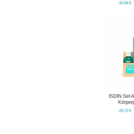
30,98 €
ISDIN Set 
Körperp
26,72 €