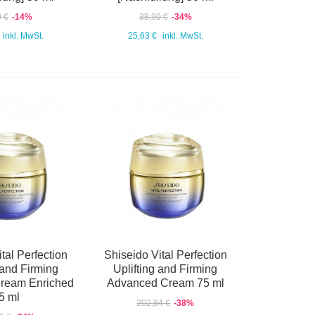
0 €
-14%
38,90 €
-34%
inkl. MwSt.
25,63 €
inkl. MwSt.
tal Perfection
Shiseido Vital Perfection
 and Firming
Uplifting and Firming
ream Enriched
Advanced Cream 75 ml
5 ml
202,84 €
-38%