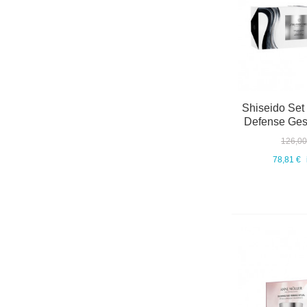
Shiseido Set
Defense Gesi
126,00
78,81 €