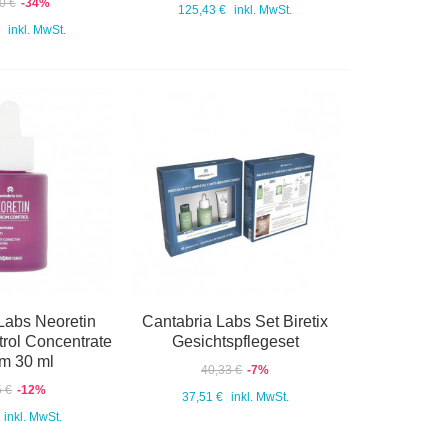
0 €
-34%
125,43 €
inkl. MwSt.
inkl. MwSt.
Labs Neoretin
Cantabria Labs Set Biretix
rol Concentrate
Gesichtspflegeset
m 30 ml
40,33 €
-7%
5 €
-12%
37,51 €
inkl. MwSt.
inkl. MwSt.