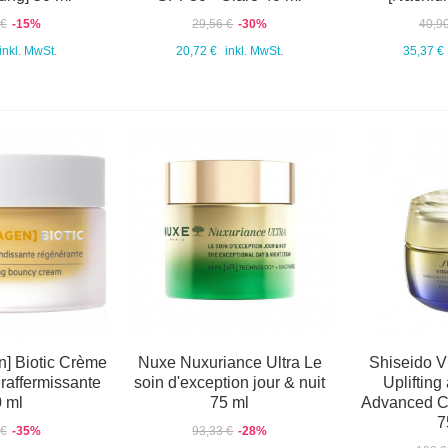
 €
-15%
29,56 €
-30%
40,9
inkl. MwSt.
20,72 €
inkl. MwSt.
35,37 €
] Biotic Crème
Nuxe Nuxuriance Ultra Le
Shiseido Vi
raffermissante
soin d'exception jour & nuit
Uplifting
 ml
75 ml
Advanced C
7
 €
-35%
93,33 €
-28%