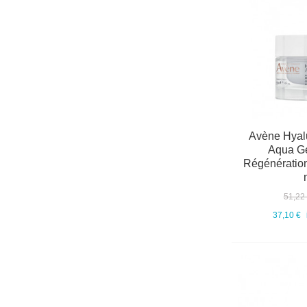
Avène Hyalu
Aqua G
Régénération
51,22
37,10 €