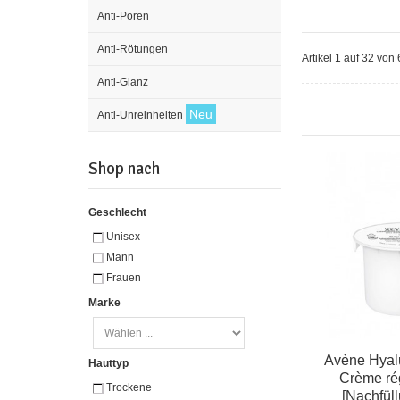
Anti-Poren
Anti-Rötungen
Artikel 1 auf 32 vo
Anti-Glanz
Neu
Anti-Unreinheiten
Shop nach
Geschlecht
Unisex
Mann
Frauen
Marke
Avène Hyalu
Hauttyp
Crème ré
Trockene
[Nachfüll