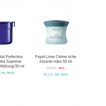
tal Perfection
Payot Lisse Crème riche
ated Supreme
lissante rides 50 ml
füllung] 50 ml
69,50 €
-45%
inkl. MwSt.
38,15 €
inkl. MwSt.