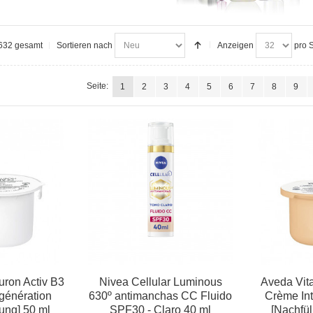
n 632 gesamt
Sortieren nach
Anzeigen
pro S
Seite:
1
2
3
4
5
6
7
8
9
ron Activ B3
Nivea Cellular Luminous
Aveda Vit
génération
630º antimanchas CC Fluido
Crème Int
ung] 50 ml
SPF30 - Claro 40 ml
[Nachfül