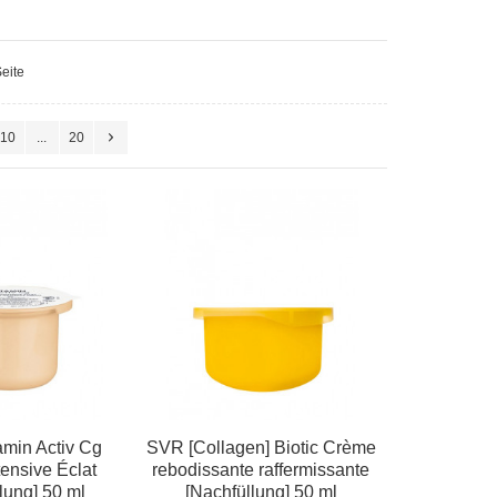
eite
10
...
20
amin Activ Cg
SVR [Collagen] Biotic Crème
ensive Éclat
rebodissante raffermissante
lung] 50 ml
[Nachfüllung] 50 ml