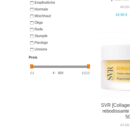
Empfindliche
40,90
Normale
34,96 €
Mischhaut
Ölige
Reife
Stumpfe
Fleckige
Unreine
Preis
€4
4
-
820
€820
SVR [Collagen
rebodissante 
50
47,90