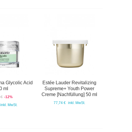
a Glycolic Acid
Estée Lauder Revitalizing
0 ml
Supreme+ Youth Power
Creme [Nachfüllung] 50 ml
 €
-12%
77,74 €
inkl. MwSt.
inkl. MwSt.