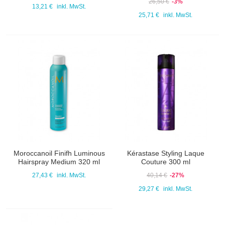
26,50 €
-3%
13,21 €
inkl. MwSt.
25,71 €
inkl. MwSt.
Moroccanoil Finifh Luminous
Kérastase Styling Laque
Hairspray Medium 320 ml
Couture 300 ml
27,43 €
inkl. MwSt.
40,14 €
-27%
29,27 €
inkl. MwSt.