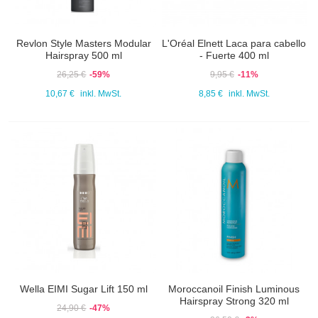
Revlon Style Masters Modular
L'Oréal Elnett Laca para cabello
Hairspray 500 ml
- Fuerte 400 ml
26,25 €
-59%
9,95 €
-11%
10,67 €
inkl. MwSt.
8,85 €
inkl. MwSt.
Wella EIMI Sugar Lift 150 ml
Moroccanoil Finish Luminous
Hairspray Strong 320 ml
24,90 €
-47%