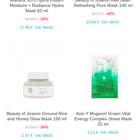
Mádara SOS Hydra Instant
Beauty of Joseon Red Bean
Moisture + Radiance Hydra
Refreshing Pore Mask 140 ml
Mask 60 ml
28,17 €
-44%
40,00 €
-30%
15,89 €
inkl. MwSt.
27,98 €
inkl. MwSt.
Beauty of Joseon Ground Rice
Axis-Y Mugwort Green Vital
and Honey Glow Mask 150 ml
Energy Complex Sheet Mask
25 ml
27,00 €
-56%
4,22 €
inkl. MwSt.
11,97 €
inkl. MwSt.