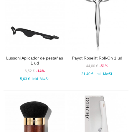
Lussoni Aplicador de pestañas
Payot Roselift Roll-On 1 ud
1 ud
44,00 €
-51%
6,52 €
-14%
21,40 €
inkl. MwSt.
5,63 €
inkl. MwSt.