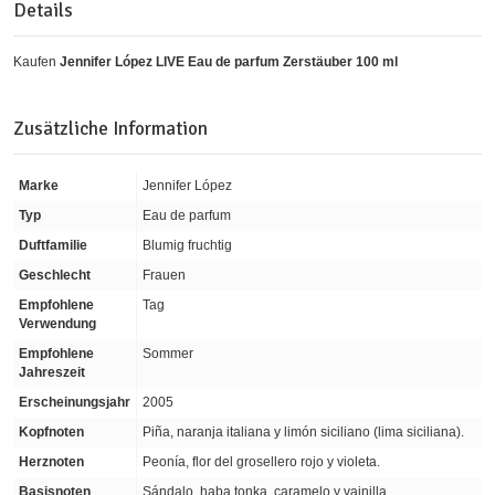
Details
Kaufen
Jennifer López LIVE Eau de parfum Zerstäuber 100 ml
Zusätzliche Information
Marke
Jennifer López
Typ
Eau de parfum
Duftfamilie
Blumig fruchtig
Geschlecht
Frauen
Empfohlene
Tag
Verwendung
Empfohlene
Sommer
Jahreszeit
Erscheinungsjahr
2005
Kopfnoten
Piña, naranja italiana y limón siciliano (lima siciliana).
Herznoten
Peonía, flor del grosellero rojo y violeta.
Basisnoten
Sándalo, haba tonka, caramelo y vainilla.