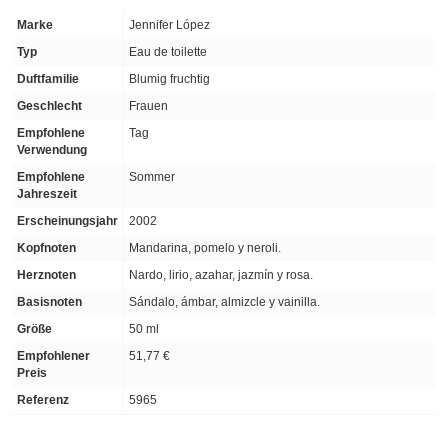
Marke
Jennifer López
Typ
Eau de toilette
Duftfamilie
Blumig fruchtig
Geschlecht
Frauen
Empfohlene
Tag
Verwendung
Empfohlene
Sommer
Jahreszeit
Erscheinungsjahr
2002
Kopfnoten
Mandarina, pomelo y neroli.
Herznoten
Nardo, lirio, azahar, jazmín y rosa.
Basisnoten
Sándalo, ámbar, almizcle y vainilla.
Größe
50 ml
Empfohlener
51,77 €
Preis
Referenz
5965