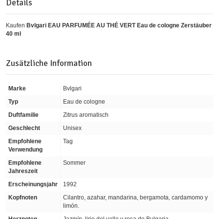
Details
Kaufen
Bvlgari EAU PARFUMÉE AU THÉ VERT Eau de cologne Zerstäuber
40 ml
Zusätzliche Information
Marke
Bvlgari
Typ
Eau de cologne
Duftfamilie
Zitrus aromatisch
Geschlecht
Unisex
Empfohlene
Tag
Verwendung
Empfohlene
Sommer
Jahreszeit
Erscheinungsjahr
1992
Kopfnoten
Cilantro, azahar, mandarina, bergamota, cardamomo y
limón.