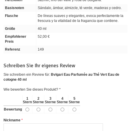
Herznoten
Jazmín, lirio del valle y rosa de Bulgaria.
Basisnoten
Sándalo, ámbar, almizcle, té verde, maderas y cedro.
Flasche
De líneas suaves y elegantes, evoca perfectamente la
frescura y la vitalidad de la fragancia que contiene.
Größe
40 ml
Empfohlener
52,00 €
Preis
Referenz
149
Schreiben Sie Ihr eigenes Review
Sie schreiben ein Review für:
Bvlgari Eau Parfumée au Thé Vert Eau de
cologne 40 ml
Wie bewerten Sie dieses Produkt?
*
1
2
3
4
5
Stern
Sterne
Sterne
Sterne
Sterne
Bewertung
Nickname