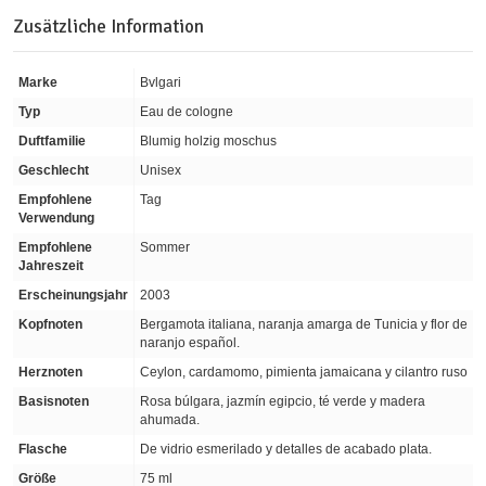
Zusätzliche Information
Marke
Bvlgari
Typ
Eau de cologne
Duftfamilie
Blumig holzig moschus
Geschlecht
Unisex
Empfohlene
Tag
Verwendung
Empfohlene
Sommer
Jahreszeit
Erscheinungsjahr
2003
Kopfnoten
Bergamota italiana, naranja amarga de Tunicia y flor de
naranjo español.
Herznoten
Ceylon, cardamomo, pimienta jamaicana y cilantro ruso
Basisnoten
Rosa búlgara, jazmín egipcio, té verde y madera
ahumada.
Flasche
De vidrio esmerilado y detalles de acabado plata.
Größe
75 ml