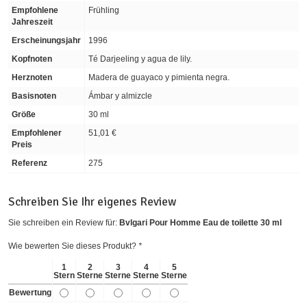
Empfohlene
Frühling
Jahreszeit
Erscheinungsjahr
1996
Kopfnoten
Té Darjeeling y agua de lily.
Herznoten
Madera de guayaco y pimienta negra.
Basisnoten
Ámbar y almizcle
Größe
30 ml
Empfohlener
51,01 €
Preis
Referenz
275
Schreiben Sie Ihr eigenes Review
Sie schreiben ein Review für:
Bvlgari Pour Homme Eau de toilette 30 ml
Wie bewerten Sie dieses Produkt?
*
1
2
3
4
5
Stern
Sterne
Sterne
Sterne
Sterne
Bewertung