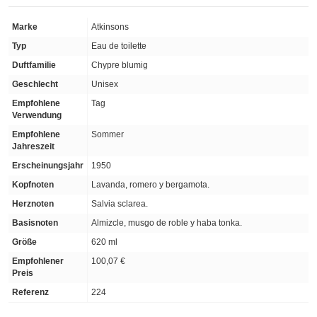
Marke
Atkinsons
Typ
Eau de toilette
Duftfamilie
Chypre blumig
Geschlecht
Unisex
Empfohlene
Tag
Verwendung
Empfohlene
Sommer
Jahreszeit
Erscheinungsjahr
1950
Kopfnoten
Lavanda, romero y bergamota.
Herznoten
Salvia sclarea.
Basisnoten
Almizcle, musgo de roble y haba tonka.
Größe
620 ml
Empfohlener
100,07 €
Preis
Referenz
224