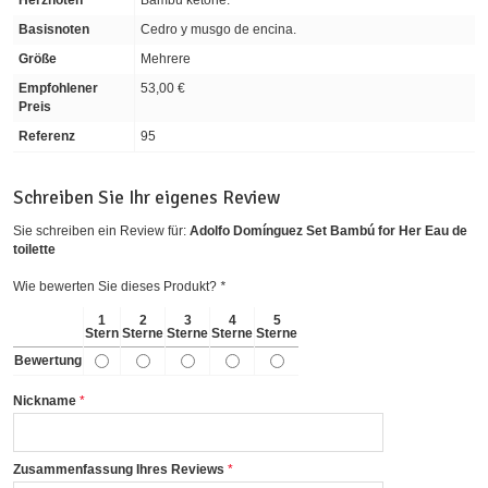
Herznoten
Bambú ketone.
Basisnoten
Cedro y musgo de encina.
Größe
Mehrere
Empfohlener
53,00 €
Preis
Referenz
95
Schreiben Sie Ihr eigenes Review
Sie schreiben ein Review für:
Adolfo Domínguez Set Bambú for Her Eau de
toilette
Wie bewerten Sie dieses Produkt?
*
1
2
3
4
5
Stern
Sterne
Sterne
Sterne
Sterne
Bewertung
Nickname
Zusammenfassung Ihres Reviews