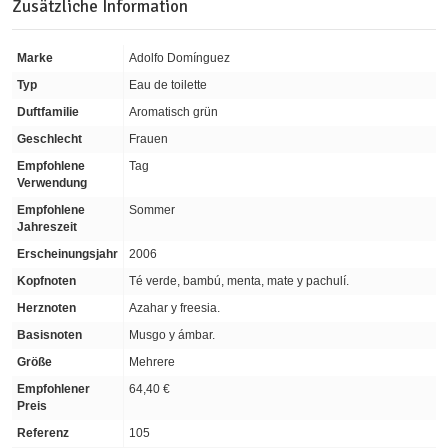
Zusätzliche Information
Marke
Adolfo Domínguez
Typ
Eau de toilette
Duftfamilie
Aromatisch grün
Geschlecht
Frauen
Empfohlene
Tag
Verwendung
Empfohlene
Sommer
Jahreszeit
Erscheinungsjahr
2006
Kopfnoten
Té verde, bambú, menta, mate y pachulí.
Herznoten
Azahar y freesia.
Basisnoten
Musgo y ámbar.
Größe
Mehrere
Empfohlener
64,40 €
Preis
Referenz
105